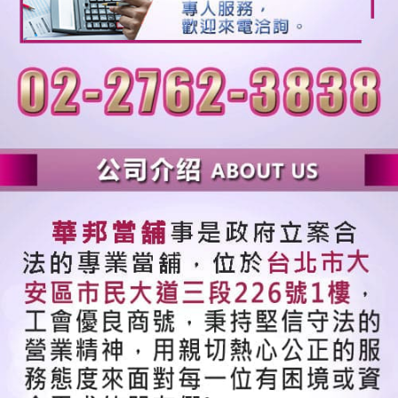
中山區當舖
信義區機車借款
信義區汽車借款
信義區當舖
信義區當舖借款
內湖區機車借款
內湖區汽車借款
內湖區當舖
公營當舖
動產質借
台北中山區當舖
台北借錢
台北免留車
台北機車借款
台北汽車借款
台北當舖