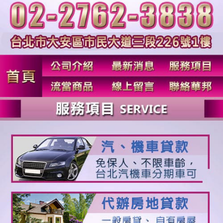
大安區汽車借款
大安區借款來找華邦優質當舖就對了！提供
大安區汽
車借款
服務讓您輕鬆度過難關，專業服務、迅速放
款、絕對保密，讓您資金調度更有保障，專屬您的週
轉方式，即時的快速放款，立刻享有利息優惠，借您
解決資金不足窘境，為您解決資金的需求，
大安區汽
車借款
簡便的貸款手續，貸款利息方面以單利計算，
總額的借款不會有另外的手續費，不限車種、不限車
齡，免留車，有無分期，都可辦理。
推薦
大安區汽車借款
有工作、有汽機車快速辦理，手
續簡便、利息低廉，由專業人員幫您做財務規劃的諮
詢與解析，替忙碌的您省去毫無頭緒，海地撈針的寶
貴時間，便利您即時紓困及取得資金運用最大的效
益，不用擔心被同事、家人、親朋好友知道。安全保