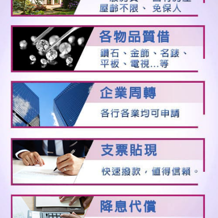
密到家。
台北市華邦優質當舖為政府立案登記合法安全的大安
區當舖，汽車借款、機車借款、免留車利率1％起，讓
您輕鬆還款無負擔，汽車借款當天放款，解決你的燃
眉之急。華邦優質當舖挑戰台北最低利，小額借錢，
融資借錢，誠信安全值得您信賴，全台最快。
頁面
24小時當舖
中山區公營當舖
中山區機車借款
中山區汽車借款