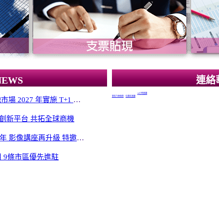
、台北汽車借款、信義區借款、內湖區借款、中山區借款、大安區借款等當舖類
舖來幫你。