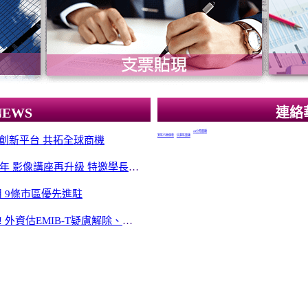
、台北汽車借款、信義區借款、內湖區借款、中山區借款、大安區借款等當舖類
舖來幫你。