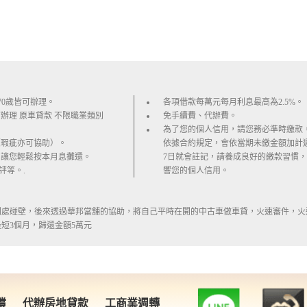
繁雜手續，超低利率用現
廣大用戶提供專業、可靠的服務，不限車種，只需您有車就借，
要任何抵押，無職業限制，貸款利息方面以單利計算，總額的借
續費，能夠在第一時間提供最即時的協助，適合需長期用車的借
低利率，快速核貸，絕對保密，輕鬆還款隨借隨還不綁約，資金
人，松山區機車借款改善金錢關係，讓危機變商機。