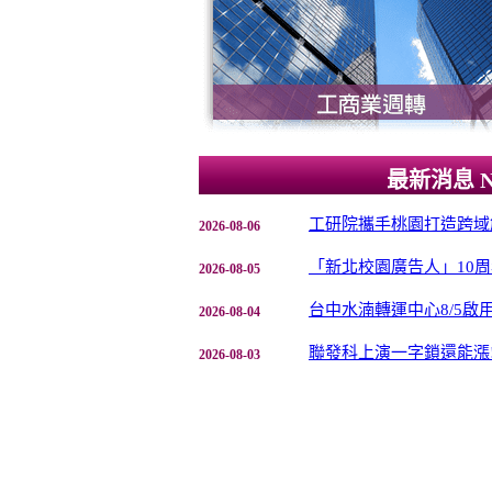
華邦優質當舖
專業合法台北當舖不同以往的24小時當舖，提供台北機車借款
好借讓您無需煩惱、借錢不求人，快速借錢從今天開始讓華邦當