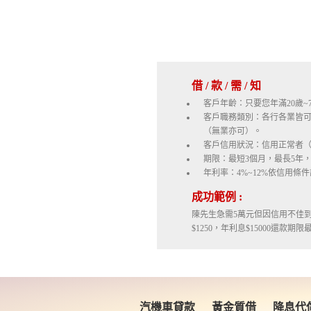
台北當舖免留車解决
台北
當舖提供汽機
貸，手續簡便，當
作
admin
汽機車借款免留車
者
發
2019-01-30
您資金周轉的好朋
佈
分
台北機車借款
日
類
期:
文
上一篇文章
章
絕對能讓您感受到如同銀行般
上
一
導